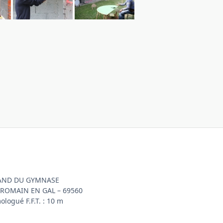
AND DU GYMNASE
-ROMAIN EN GAL – 69560
logué F.F.T. : 10 m