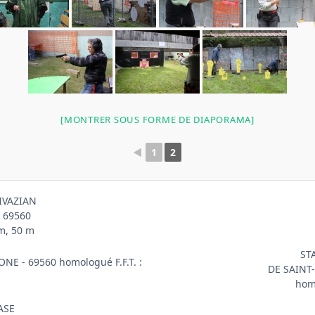
[MONTRER SOUS FORME DE DIAPORAMA]
◄
1
2
IVAZIAN
 69560
 m, 50 m
ST
NE - 69560 homologué F.F.T. :
DE SAINT
homo
ASE