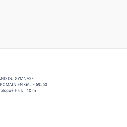
AND DU GYMNASE
-ROMAIN EN GAL – 69560
logué F.F.T. : 10 m