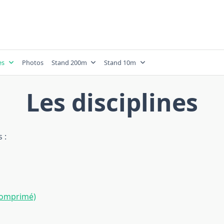
es
Photos
Stand 200m
Stand 10m
Les disciplines
 :
 comprimé)