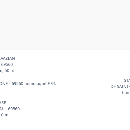
IVAZIAN
 69560
 m, 50 m
ST
NE - 69560 homologué F.F.T. :
DE SAINT
homo
ASE
L – 69560
 10 m