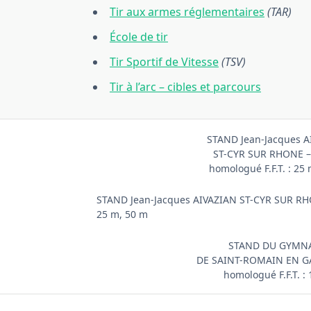
Tir aux armes réglementaires
(TAR)
École de tir
Tir Sportif de Vitesse
(TSV)
Tir à l’arc – cibles et parcours
STAND Jean-Jacques A
ST-CYR SUR RHONE –
homologué F.F.T. : 25
STAND Jean-Jacques AIVAZIAN ST-CYR SUR RHO
25 m, 50 m
STAND DU GYMN
DE SAINT-ROMAIN EN GA
homologué F.F.T. :