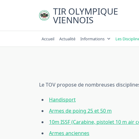
Skip
TIR OLYMPIQUE
to
VIENNOIS
content
Accueil
Actualité
Informations
Les Disciplin
Le TOV propose de nombreuses disciplines
Handisport
Armes de poing 25 et 50 m
10m ISSF (Carabine, pistolet 10 m air
Armes anciennes