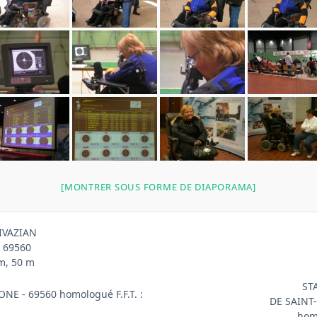
[MONTRER SOUS FORME DE DIAPORAMA]
IVAZIAN
 69560
 m, 50 m
ST
NE - 69560 homologué F.F.T. :
DE SAINT
homo