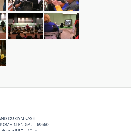
AND DU GYMNASE
-ROMAIN EN GAL – 69560
logué F.F.T. : 10 m