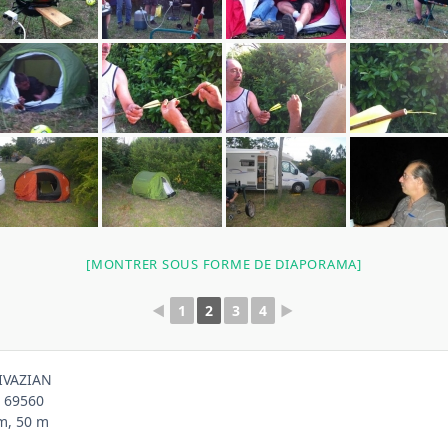
[MONTRER SOUS FORME DE DIAPORAMA]
◄
1
2
3
4
►
IVAZIAN
 69560
 m, 50 m