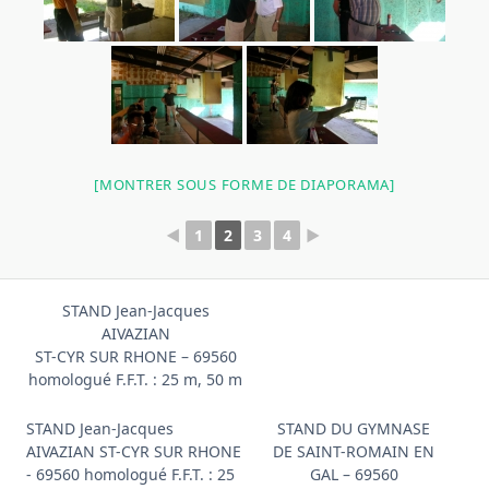
[MONTRER SOUS FORME DE DIAPORAMA]
◄
1
2
3
4
►
STAND Jean-Jacques
AIVAZIAN
ST-CYR SUR RHONE – 69560
homologué F.F.T. : 25 m, 50 m
STAND Jean-Jacques
STAND DU GYMNASE
AIVAZIAN ST-CYR SUR RHONE
DE SAINT-ROMAIN EN
- 69560 homologué F.F.T. : 25
GAL – 69560