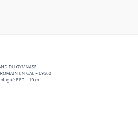
AND DU GYMNASE
-ROMAIN EN GAL – 69560
logué F.F.T. : 10 m