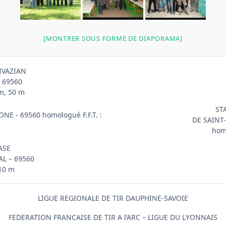
[MONTRER SOUS FORME DE DIAPORAMA]
IVAZIAN
 69560
 m, 50 m
ST
NE - 69560 homologué F.F.T. :
DE SAINT
homo
ASE
L – 69560
 10 m
LIGUE REGIONALE DE TIR DAUPHINE-SAVOIE
FEDERATION FRANCAISE DE TIR A l’ARC – LIGUE DU LYONNAIS