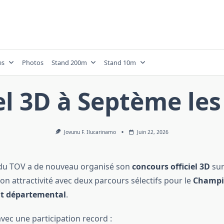
es
Photos
Stand 200m
Stand 10m
el 3D à Septème les
Jovunu F. Ilucarinamo
Juin 22, 2026
e du TOV a de nouveau organisé son
concours officiel 3D
sur
on attractivité avec deux parcours sélectifs pour le
Champi
t départemental
.
vec une participation record :