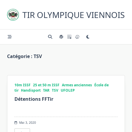
Skip
to
TIR OLYMPIQUE VIENNOIS
content
Catégorie :
TSV
10m ISSF
25 et 50 m ISSF
Armes anciennes
École de
tir
Handisport
TAR
TSV
UFOLEP
Détentions FFTir
Mai 3, 2020