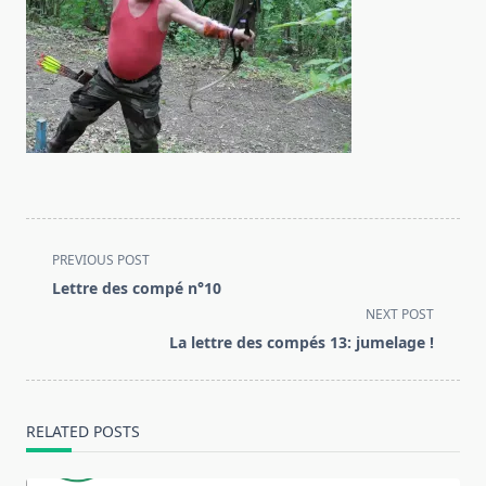
<span
PREVIOUS POST
class="nav-
Lettre des compé n°10
subtitle
NEXT POST
screen-
La lettre des compés 13: jumelage !
reader-
text">Page</span>
RELATED POSTS