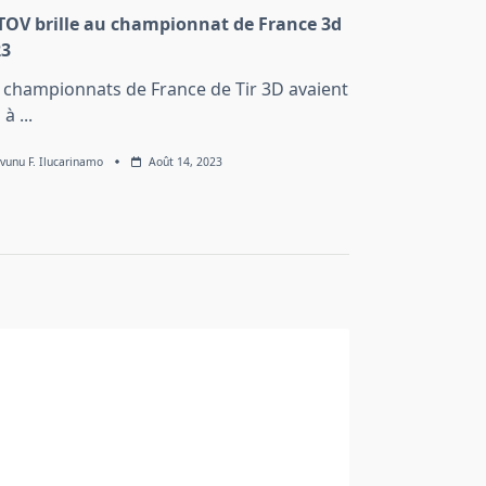
TOV brille au championnat de France 3d
23
 championnats de France de Tir 3D avaient
u à
...
ovunu F. Ilucarinamo
Août 14, 2023