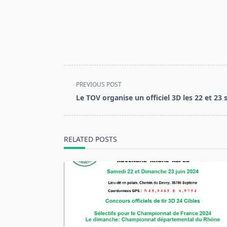
<span
PREVIOUS POST
class="nav-
Le TOV organise un officiel 3D les 22 et 2
subtitle
screen-
reader-
RELATED POSTS
text">Page</span>