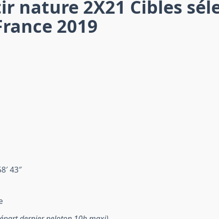
tir nature 2X21 Cibles séle
rance 2019
8′ 43″
e
épart dernier peloton 10h maxi)