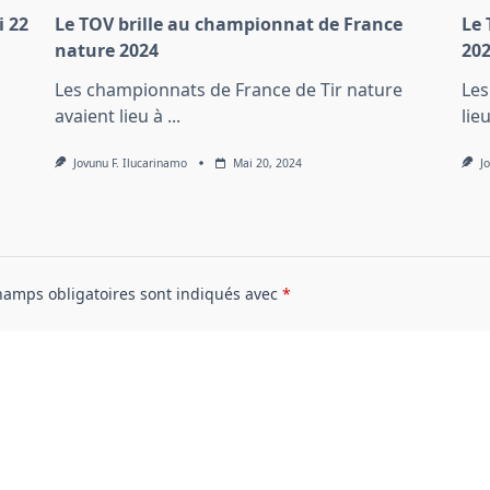
i 22
Le TOV brille au championnat de France
Le 
nature 2024
20
Les championnats de France de Tir nature
Les
avaient lieu à
...
lie
Jovunu F. Ilucarinamo
Mai 20, 2024
J
hamps obligatoires sont indiqués avec
*