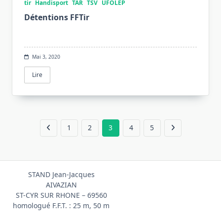
tir
Handisport
TAR
TSV
UFOLEP
Détentions FFTir
Mai 3, 2020
Lire
1
2
3
4
5
STAND Jean-Jacques
AIVAZIAN
ST-CYR SUR RHONE – 69560
homologué F.F.T. : 25 m, 50 m